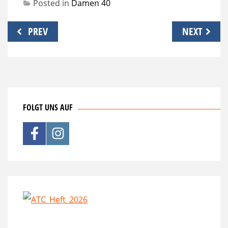
Posted in
Damen 40
Beitragsnavigation
PREV
NEXT
FOLGT UNS AUF