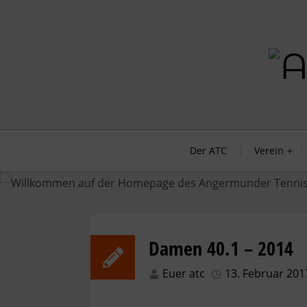
Skip
to
content
Der Tennisclub im Düsseldorfer Norden.
Der ATC
Verein
Damen 40.1 – 2014
Euer atc
13. Februar 201