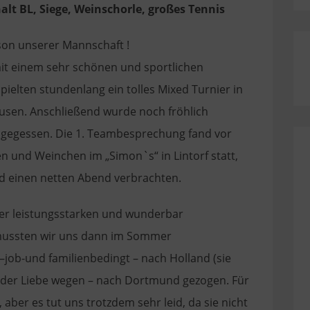
lt BL, Siege, Weinschorle, großes Tennis
ison unserer Mannschaft !
it einem sehr schönen und sportlichen
elten stundenlang ein tolles Mixed Turnier in
usen. Anschließend wurde noch fröhlich
egessen. Die 1. Teambesprechung fand vor
n und Weinchen im „Simon`s“ in Lintorf statt,
d einen netten Abend verbrachten.
rer leistungsstarken und wunderbar
mussten wir uns dann im Sommer
–job-und familienbedingt – nach Holland (sie
– der Liebe wegen – nach Dortmund gezogen. Für
 aber es tut uns trotzdem sehr leid, da sie nicht