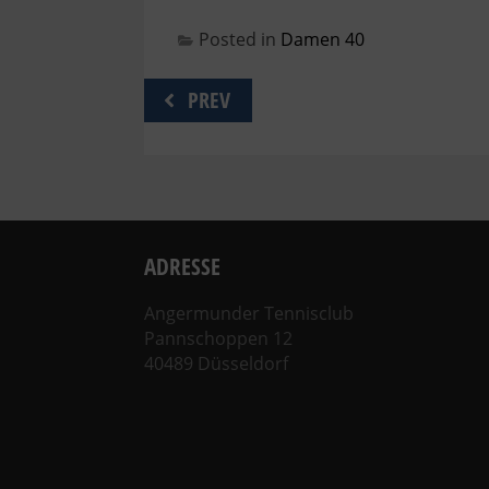
Posted in
Damen 40
Beitragsnavigation
PREV
ADRESSE
Angermunder Tennisclub
Pannschoppen 12
40489 Düsseldorf