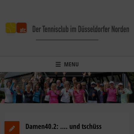
Skip
to
content
Der Tennisclub im Düsseldorfer Norden.
MENU
Damen40.2: …. und tschüss