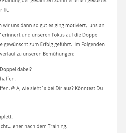
re Planung der gesamten Sommerferien gekostet
 fit.
n wir uns dann so gut es ging motiviert, uns an
“ erinnert und unseren Fokus auf die Doppel
wie gewünscht zum Erfolg geführt. Im Folgenden
tverlauf zu unseren Bemühungen:
 Doppel dabei?
haffen.
en. @ A, wie sieht´s bei Dir aus? Könntest Du
plett.
icht… eher nach dem Training.