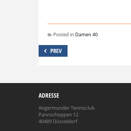
Posted in
Damen 40
Beitragsnavigation
PREV
ADRESSE
Angermunder Tennisclub
Pannschoppen 12
40489 Düsseldorf